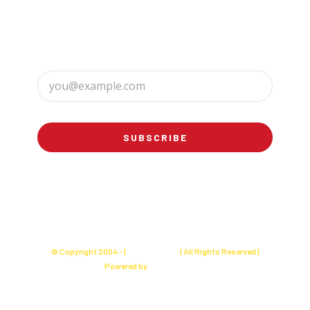
Sign up to receive up to date news and offers
directly in your inbox:
SUBSCRIBE
© Copyright 2004 -
|
Charly's Cake
| All Rights Reserved |
Powered by
Websites Seller