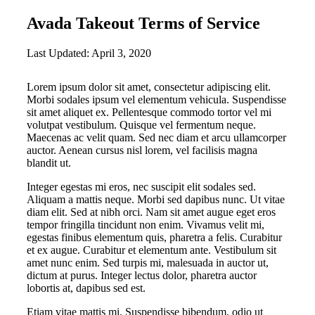
Avada Takeout Terms of Service
Last Updated: April 3, 2020
Lorem ipsum dolor sit amet, consectetur adipiscing elit.
Morbi sodales ipsum vel elementum vehicula. Suspendisse
sit amet aliquet ex. Pellentesque commodo tortor vel mi
volutpat vestibulum. Quisque vel fermentum neque.
Maecenas ac velit quam. Sed nec diam et arcu ullamcorper
auctor. Aenean cursus nisl lorem, vel facilisis magna
blandit ut.
Integer egestas mi eros, nec suscipit elit sodales sed.
Aliquam a mattis neque. Morbi sed dapibus nunc. Ut vitae
diam elit. Sed at nibh orci. Nam sit amet augue eget eros
tempor fringilla tincidunt non enim. Vivamus velit mi,
egestas finibus elementum quis, pharetra a felis. Curabitur
et ex augue. Curabitur et elementum ante. Vestibulum sit
amet nunc enim. Sed turpis mi, malesuada in auctor ut,
dictum at purus. Integer lectus dolor, pharetra auctor
lobortis at, dapibus sed est.
Etiam vitae mattis mi. Suspendisse bibendum, odio ut