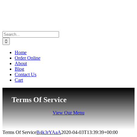
Search
for:
Home
Order Online
About
Blog
Contact Us
Cart
Terms Of Service
View Our Menu
Terms Of Service
B4k3rYAaA
2020-04-03T13:39:39+00:00