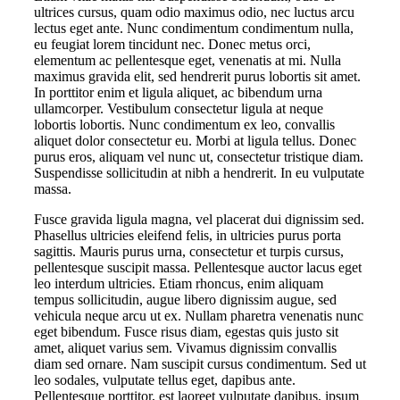
ultrices cursus, quam odio maximus odio, nec luctus arcu
lectus eget ante. Nunc condimentum condimentum nulla,
eu feugiat lorem tincidunt nec. Donec metus orci,
elementum ac pellentesque eget, venenatis at mi. Nulla
maximus gravida elit, sed hendrerit purus lobortis sit amet.
In porttitor enim et ligula aliquet, ac bibendum urna
ullamcorper. Vestibulum consectetur ligula at neque
lobortis lobortis. Nunc condimentum ex leo, convallis
aliquet dolor consectetur eu. Morbi at ligula tellus. Donec
purus eros, aliquam vel nunc ut, consectetur tristique diam.
Suspendisse sollicitudin at nibh a hendrerit. In eu vulputate
massa.
Fusce gravida ligula magna, vel placerat dui dignissim sed.
Phasellus ultricies eleifend felis, in ultricies purus porta
sagittis. Mauris purus urna, consectetur et turpis cursus,
pellentesque suscipit massa. Pellentesque auctor lacus eget
leo interdum ultricies. Etiam rhoncus, enim aliquam
tempus sollicitudin, augue libero dignissim augue, sed
vehicula neque arcu ut ex. Nullam pharetra venenatis nunc
eget bibendum. Fusce risus diam, egestas quis justo sit
amet, aliquet varius sem. Vivamus dignissim convallis
diam sed ornare. Nam suscipit cursus condimentum. Sed ut
leo sodales, vulputate tellus eget, dapibus ante.
Pellentesque porttitor, est laoreet vulputate dapibus, ipsum