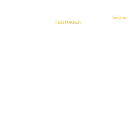
Toggle
Our coupon allows you to receive 20% off your first order!
Coupon:
Sliding
FIRSTORDER
Bar
Area
Go
to
Top